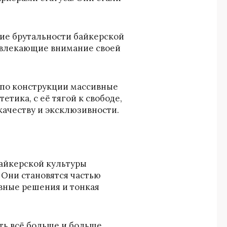
ние брутальности байкерской
ивлекающие внимание своей
 по конструкции массивные
етика, с её тягой к свободе,
качеству и эксклюзивности.
айкерской культуры
 Они становятся частью
вные решения и тонкая
ть всё больше и больше.