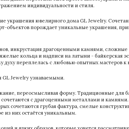
тражением индивидуальности и стиля.
ие украшения ювелирного дома GL Jewelry. Сочета
арт-объектов порождает уникальные украшения, пр
онов, инкрустация драгоценными камнями, сложные
тяжелые кольца и надписи на латыни - байкерская эст
у духу переплелась с любовью опытных мастеров к 
я GL Jewelry узнаваемыми.
жание, переосмысливая форму. Традиционные для б
– сочетаются с драгоценными металлами и камнями.
рых сочетаются грубая фактура, смелые конструкти
ое из них остаётся уникальным.
ций и ярких образов, которые хочется рассматрива