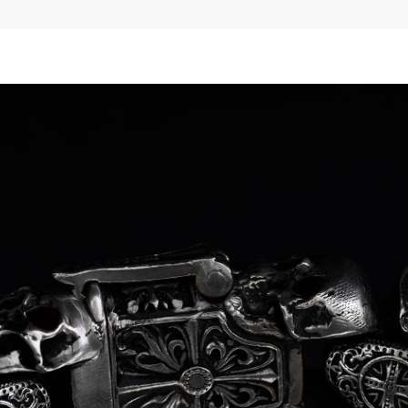
Роза ветров
Символ веры