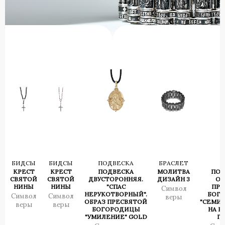
БИДСЫ
БИДСЫ
ПОДВЕСКА
БРАСЛЕТ
Б
КРЕСТ
КРЕСТ
ПОДВЕСКА
МОЛИТВА
ПОД
СВЯТОЙ
СВЯТОЙ
ДВУСТОРОННЯЯ.
ДИЗАЙН 3
ОБ
НИНЫ
НИНЫ
"СПАС
ПРЕ
Символ
НЕРУКОТВОРНЫЙ".
БОГ
Символ
Символ
веры
ОБРАЗ ПРЕСВЯТОЙ
"СЕМИС
веры
веры
БОГОРОДИЦЫ
НА Б
"УМИЛЕНИЕ" GOLD
Г