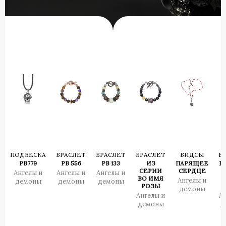
ПОДВЕСКА
БРАСЛЕТ
БРАСЛЕТ
БРАСЛЕТ
БИДСЫ
Б
PB779
PB 556
PB 133
ИЗ
ПАРЯЩЕЕ
Е
СЕРИИ
СЕРДЦЕ
Ангелы и
Ангелы и
Ангелы и
ВО ИМЯ
Ангелы и
демоны
демоны
демоны
РОЗЫ
демоны
Ангелы и
А
демоны
д