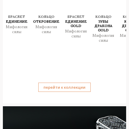
БРАСЛЕТ
КОЛЬЦО
БРАСЛЕТ
КОЛЬЦО
КО
ЕДИНЕНИЕ
ОТКРОВЕНИЕ
ЕДИНЕНИЕ
ЗУБЫ
К
GOLD
ДРАКОНА
ДР
Мифология
Мифология
GOLD
G
Мифология
силы
силы
Мифология
Миф
силы
силы
с
перейти к коллекции