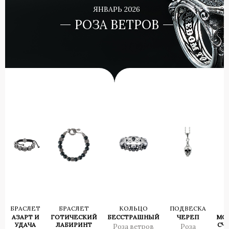
ЯНВАРЬ 2026
РОЗА ВЕТРОВ
БРАСЛЕТ
БРАСЛЕТ
КОЛЬЦО
ПОДВЕСКА
АЗАРТ И
ГОТИЧЕСКИЙ
БЕССТРАШНЫЙ
ЧЕРЕП
МО
УДАЧА
ЛАБИРИНТ
СЧ
Роза ветров
Роза