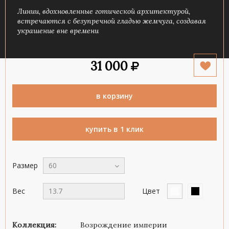
Линии, вдохновленные готической архитектурой,
встречаются с безупречной гладью жемчуга, создавая
украшение вне времени
31 000
в корзину
купить в 1 клик
Размер
60
Вес
13.7
Цвет
Коллекция:
Возрождение империи