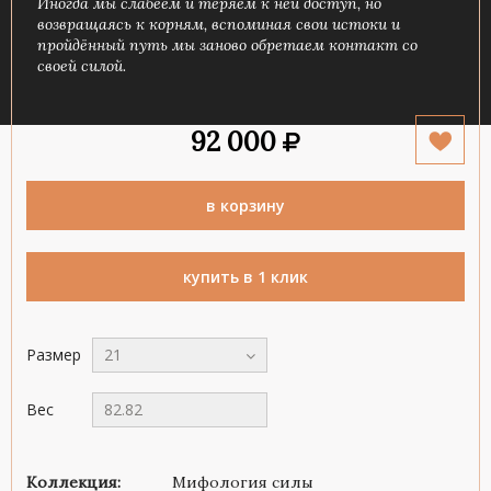
Иногда мы слабеем и теряем к ней доступ, но
возвращаясь к корням, вспоминая свои истоки и
пройдённый путь мы заново обретаем контакт со
своей силой.
92 000
в корзину
купить в 1 клик
Размер
21
Вес
82.82
Коллекция:
Мифология силы