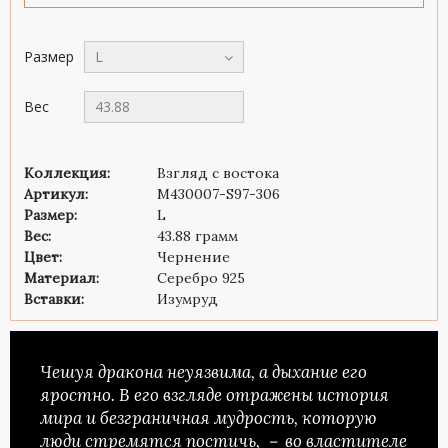
Размер
L
Вес
43.88
Коллекция:
Взгляд с востока
Артикул:
M430007-S97-306
Размер:
L
Вес:
43.88 грамм
Цвет:
Чернение
Материал:
Серебро 925
Вставки:
Изумруд
Чешуя дракона неуязвима, а дыхание его
яростно. В его взгляде отражены история
мира и безграничная мудрость, которую
люди стремятся постичь, － во властителе