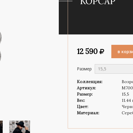
"КОРСАР"
Роза ветров
Символ веры
12 590
в корз
Размер
15,5
Коллекция:
Возр
Артикул:
M700
Размер:
15,5
Вес:
11.44
Цвет:
Черн
Материал:
Сере