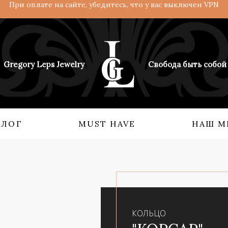
При оплате на сайте, убедитесь, что у вас выключен VPN
Gregory Leps Jewelry
Свобода быть собой
АЛОГ
MUST HAVE
НАШ М
 О НАС
КОЛЛЕКЦИИ
Кольца
Ангелы и демоны
Серьги
Возрождение империи
Бидсы
Взгляд с востока
КОЛЬЦО
Аксессуары
Мифология силы