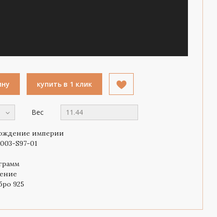
ину
купить в 1 клик
Вес
11.44
ождение империи
003-S97-01
 грамм
ение
бро 925