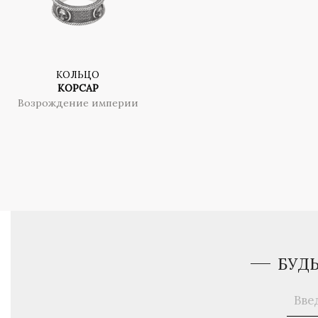
КОЛЬЦО
КОРСАР
Возрождение империи
БУД