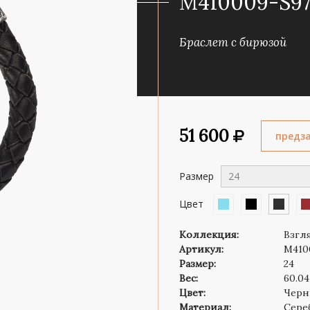
M410009-S97
Роза ветров
Символ веры
Браслет с бирюзой
51 600
предз
Размер
24
Цвет
Коллекция:
Взгл
Артикул:
M410
Размер:
24
Вес:
60.0
Цвет:
Чер
Материал:
Сере