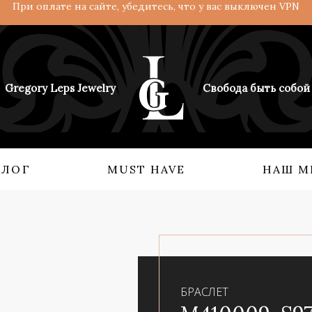
При оплате на сайте, убедитесь, что у вас выключен VPN
Gregory Leps Jewelry
Свобода быть собой
АЛОГ
MUST HAVE
НАШ М
 О НАС
КОЛЛЕКЦИИ
Кольца
Ангелы и демоны
Серьги
Возрождение империи
Бидсы
Взгляд с востока
БРАСЛЕТ
Аксессуары
Мифология силы