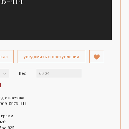
B-414
аказ
уведомить о поступлении
Вес
60.04
яд с востока
009-S97B-414
4 грамм
ный
бро 925