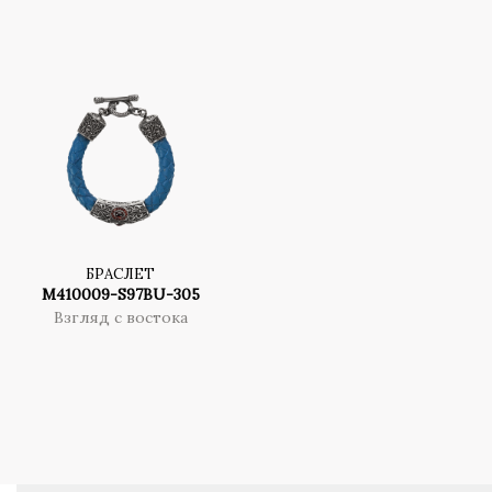
БРАСЛЕТ
M410009-S97BU-305
Взгляд с востока