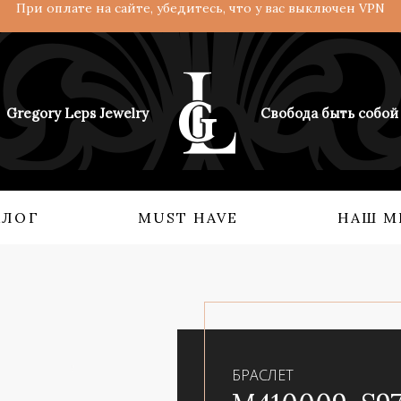
При оплате на сайте, убедитесь, что у вас выключен VPN
Gregory Leps Jewelry
Свобода быть собой
АЛОГ
MUST HAVE
НАШ М
 О НАС
КОЛЛЕКЦИИ
Кольца
Ангелы и демоны
Серьги
Возрождение империи
Бидсы
Взгляд с востока
БРАСЛЕТ
Аксессуары
Мифология силы