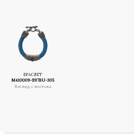
БРАСЛЕТ
M410009-S97BU-305
Взгляд с востока