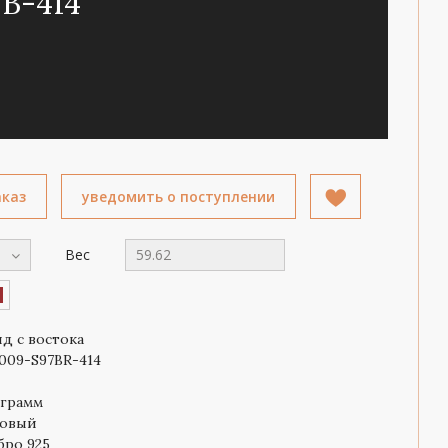
B-414
аказ
уведомить о поступлении
Вес
59.62
яд с востока
009-S97BR-414
 грамм
овый
бро 925