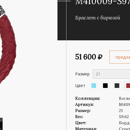
M410009-S97
Роза ветров
Символ веры
Браслет с бирюзой
51 600
предз
Размер
21
Цвет
Коллекция:
Взгл
Артикул:
M410
Размер:
21
Вес:
59.62
Цвет:
Борд
Материал:
Сере