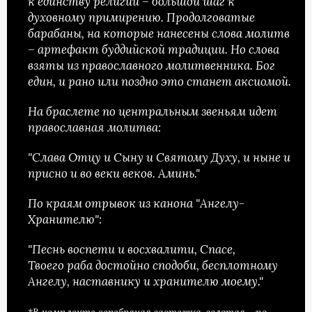
к единству религий – большой шаг к
духовному примирению. Продолговатые
барабаны, на которые нанесены слова молитв
– артефакт буддийской традиции. Но слова
взяты из православного молитвенника. Бог
един, и рано или поздно это станет аксиомой.
На браслете по центральным звеньям идет
православная молитва:
"Слава Отцу и Сыну и Святому Духу, и ныне и
присно и во веки веков. Аминь."
По краям отрывок из канона "Ангелу-
Хранителю":
"Песнь воспети и восхвалити, Спасе,
Твоего раба достойно сподоби, беcплотному
Ангелу, наставнику и хранителю моему."