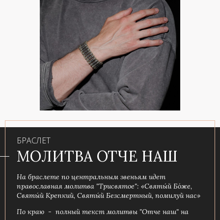
БРАСЛЕТ
МОЛИТВА ОТЧЕ НАШ
На браслете по центральным звеньям идет
православная молитва "Трисвятое": «Святы́й Бо́же,
Святы́й Крепкий, Святы́й Безсмертный, помилуй нас»
По краю - полный текст молитвы "Отче наш" на