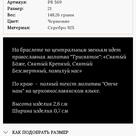
Артикул:
PB 569
Размер:
21
Вес:
148.26 грамм
Цвет:
Чернение
Материал:
Серебро 925
На браслете по центральным звеньям идет
православная молитва "Трисвятое": «Святы́й
Бо́же, Святы́й Крепкий, Святы́й
Безсмертный, помилуй нас»
По краю - полный текст молитвы "Отче
наш" на церковнославянском языке.
Высота изделия 2,6 см
Ширина изделия 0,7 см
КАК ПОДОБРАТЬ РАЗМЕР