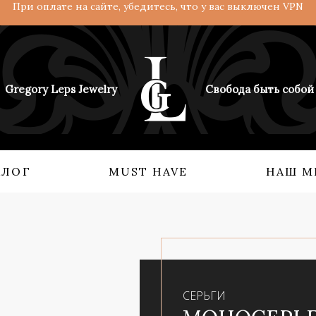
При оплате на сайте, убедитесь, что у вас выключен VPN
Gregory Leps Jewelry
Свобода быть собой
АЛОГ
MUST HAVE
НАШ М
 О НАС
КОЛЛЕКЦИИ
Кольца
Ангелы и демоны
Серьги
Возрождение империи
Бидсы
Взгляд с востока
СЕРЬГИ
Аксессуары
Мифология силы