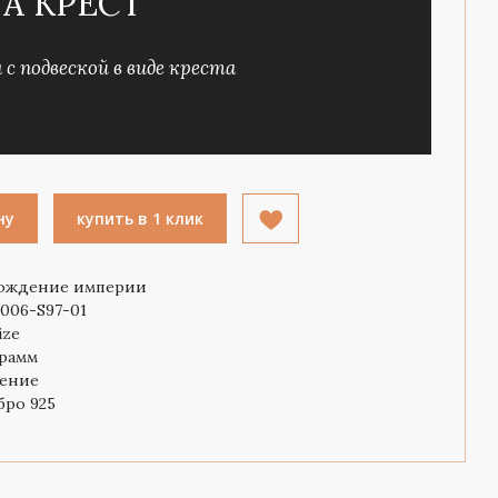
А КРЕСТ
с подвеской в виде креста
ну
купить в 1 клик
ождение империи
006-S97-01
ize
грамм
ение
бро 925