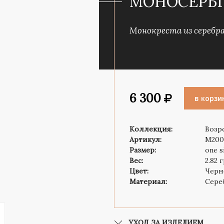
МОНОСЕРЬГ
Роза ветров
Символ веры
Монокреста из серебра 
6 300
в корзи
Коллекция:
Возр
Артикул:
M200
Размер:
one s
Вес:
2.82 
Цвет:
Черн
Материал:
Сере
УХОД ЗА ИЗДЕЛИЕМ