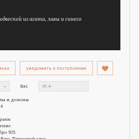
двеской из агата, лавы и синего
аказ
уведомить о поступлении
Вес
41.4
лы и демоны
84
грамм
ение
бро 925
 Лава, Тигровый глаз