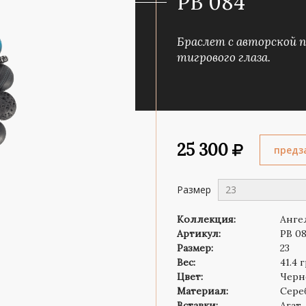
PB 084
Роза ветров
Символ веры
Браслет с авторской по
тигрового глаза.
25 300
предз
Размер
23
Коллекция:
Анге
Артикул:
PB 0
Размер:
23
Вес:
41.4 
Цвет:
Черн
Материал:
Сере
Вставки:
Агат,