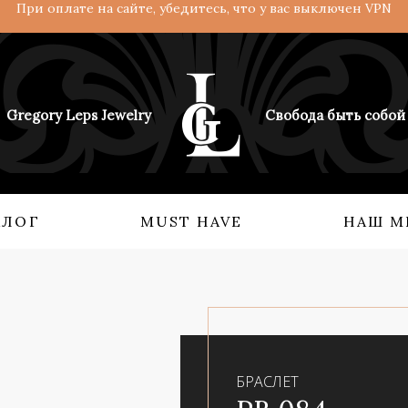
При оплате на сайте, убедитесь, что у вас выключен VPN
Gregory Leps Jewelry
Свобода быть собой
АЛОГ
MUST HAVE
НАШ М
 О НАС
КОЛЛЕКЦИИ
Кольца
Ангелы и демоны
Серьги
Возрождение империи
Бидсы
Взгляд с востока
БРАСЛЕТ
Аксессуары
Мифология силы