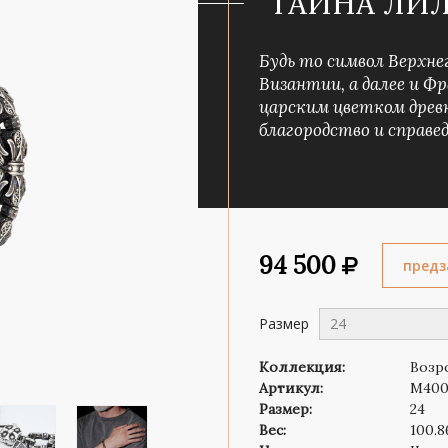
"ТАЙНА ЛИЛ
Роза ветров
Символ веры
Будь то символ Верхне
Византии, а далее и Ф
царским цветком древ
благородство и справе
94 500
предз
Размер
24
Коллекция:
Возр
Артикул:
M400
Размер:
24
Вес:
100.8