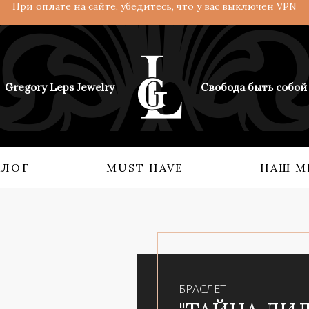
При оплате на сайте, убедитесь, что у вас выключен VPN
Gregory Leps Jewelry
Свобода быть собой
АЛОГ
MUST HAVE
НАШ М
 О НАС
КОЛЛЕКЦИИ
Кольца
Ангелы и демоны
Серьги
Возрождение империи
Бидсы
Взгляд с востока
БРАСЛЕТ
Аксессуары
Мифология силы