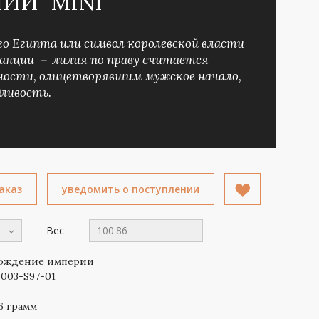
ИИ" MINI
го Египта или символ королевской власти
ранции － лилия по праву считается
ности, олицетворявшим мужское начало,
дливость.
аказ
уведомить о поступлении
Вес
100.86
ождение империи
003-S97-01
6 грамм