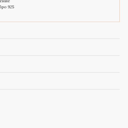
ение
бро 925