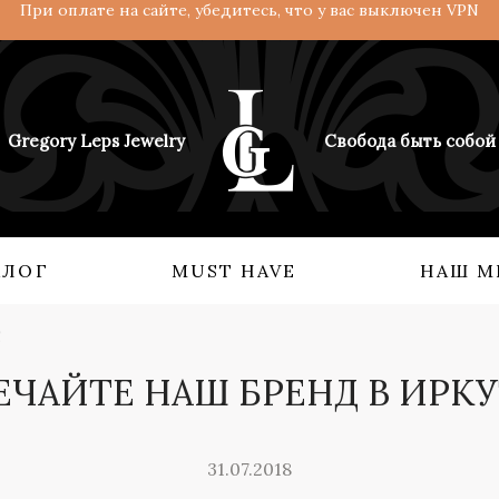
При оплате на сайте, убедитесь, что у вас выключен VPN
Gregory Leps Jewelry
Свобода быть собой
АЛОГ
MUST HAVE
НАШ М
!
 О НАС
КОЛЛЕКЦИИ
ЕЧАЙТЕ НАШ БРЕНД В ИРКУ
Кольца
Ангелы и демоны
Серьги
Возрождение империи
Бидсы
Взгляд с востока
31.07.2018
Аксессуары
Мифология силы