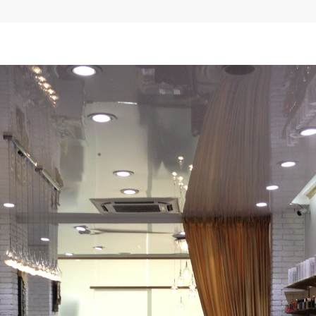
Роза ветров
Символ веры