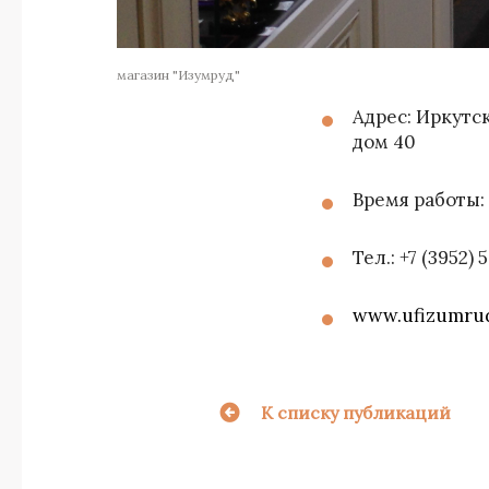
магазин "Изумруд"
Адрес: Иркутс
дом 40
Время работы: 
Тел.: +7 (3952)
www.ufizumru
К списку публикаций