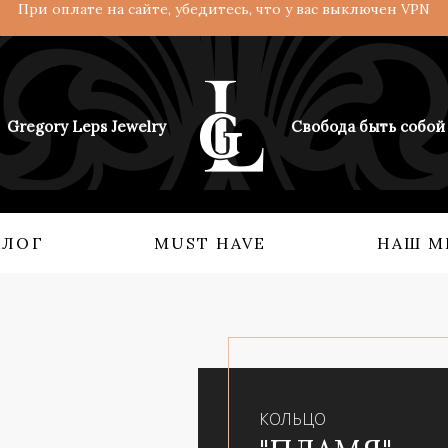
При оплате на сайте, убедитесь, что у вас выключен VPN
Gregory Leps Jewelry
Свобода быть собой
АЛОГ
MUST HAVE
НАШ М
 О НАС
КОЛЛЕКЦИИ
Кольца
Ангелы и демоны
Серьги
Возрождение империи
Бидсы
Взгляд с востока
КОЛЬЦО
Аксессуары
Мифология силы