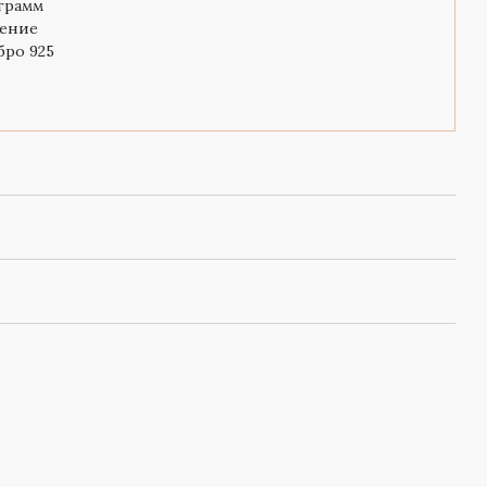
 грамм
ение
бро 925