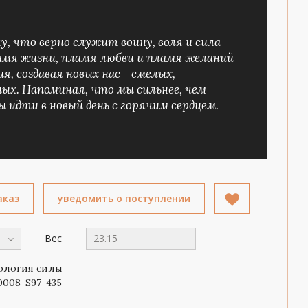
у, что верно служит воину, воля и сила
амя жизни, пламя любви и пламя желаний
, создавая новых нас - смелых,
ых. Напоминая, что мы сильнее, чем
 идти в новый день с горячим сердцем.
аказ
уведомить о поступлении
Вес
23.15
логия силы
0008-S97-435