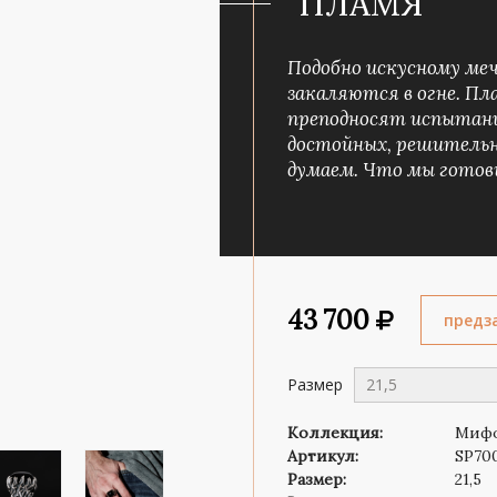
"ПЛАМЯ"
Роза ветров
Символ веры
Подобно искусному меч
закаляются в огне. Пл
преподносят испытания
достойных, решительн
думаем. Что мы готовы
43 700
предз
Размер
21,5
Коллекция:
Мифо
Артикул:
SP70
Размер:
21,5