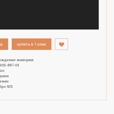
ну
купить в 1 клик
ождение империи
015-S97-01
ize
грамм
ение
бро 925