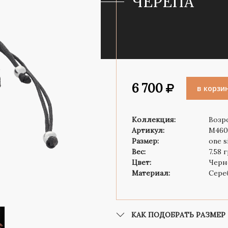
ЧЕРЕПА
Роза ветров
Символ веры
6 700
в корзи
Коллекция:
Возр
Артикул:
M460
Размер:
one s
Вес:
7.58 
Цвет:
Черн
Материал:
Сере
КАК ПОДОБРАТЬ РАЗМЕР