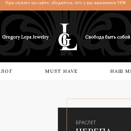
При оплате на сайте, убедитесь, что у вас выключен VPN
Gregory Leps Jewelry
Свобода быть собой
АЛОГ
MUST HAVE
НАШ М
 О НАС
КОЛЛЕКЦИИ
Кольца
Ангелы и демоны
Серьги
Возрождение империи
Бидсы
Взгляд с востока
БРАСЛЕТ
Аксессуары
Мифология силы