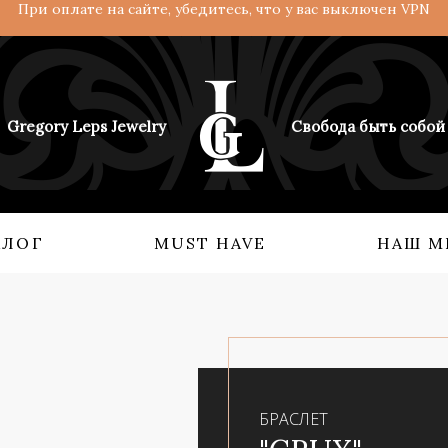
При оплате на сайте, убедитесь, что у вас выключен VPN
Gregory Leps Jewelry
Свобода быть собой
АЛОГ
MUST HAVE
НАШ М
 О НАС
КОЛЛЕКЦИИ
Кольца
Ангелы и демоны
Серьги
Возрождение империи
Бидсы
Взгляд с востока
БРАСЛЕТ
Аксессуары
Мифология силы