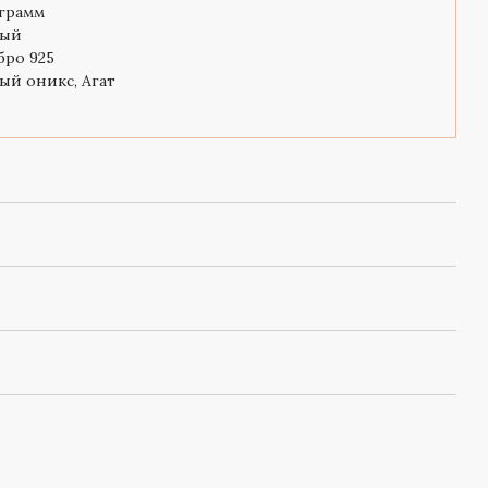
 грамм
ный
бро 925
ый оникс, Агат