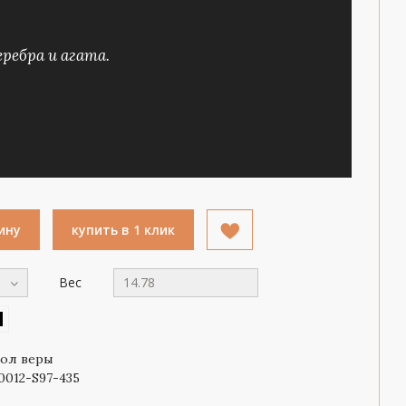
еребра и агата.
ину
купить в 1 клик
Вес
14.78
ол веры
0012-S97-435