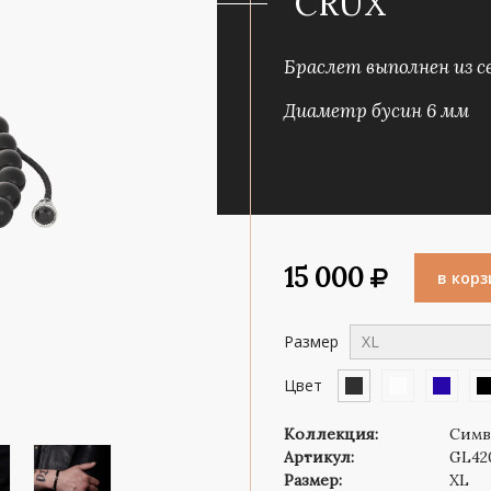
"CRUX"
Роза ветров
Символ веры
Браслет выполнен из с
Диаметр бусин 6 мм
15 000
в корз
Размер
XL
Цвет
Коллекция:
Симв
Артикул:
GL42
Размер:
XL