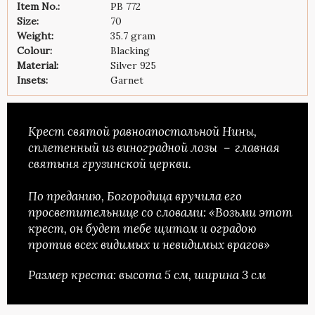
Item No.:
PB 772
Size:
70
Weight:
35.7 gram
Colour:
Blacking
Material:
Silver 925
Insets:
Garnet
Крест святой равноапостольной Нины,
сплетенный из виноградной лозы － главная
святыня грузинской церкви.
По преданию, Богородица вручила его
просветительнице со словами: «Возьми этот
крест, он будет тебе щитом и оградою
против всех видимых и невидимых врагов»
Размер креста: высота 5 см, ширина 3 см